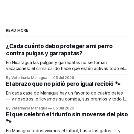
READ MORE
¿Cada cuánto debo proteger a mi perro
contra pulgas y garrapatas?
En Nicaragua las pulgas y garrapatas no se toman
vacaciones: el clima cálido hace que estén activas todo el
año. Por eso la protección de tu perro no es algo de una
By Veterinaria Managua
05 Jul 2026
sola vez, sino una rutina. La buena noticia es que hoy
El abrazo que no pidió pero igual recibió 🐾
protegerlo es más fácil que nunca. Existen
En cada casa de Managua hay un favorito de cuatro patas
— y nosotros le llevamos su comida, sus premios y todo lo
que necesita hasta la puerta. Escribinos al WhatsApp y
By Veterinaria Managua
05 Jul 2026
recibilo directo en tu puerta. 🛵 DELIVERY A TODA
El que celebró el triunfo sin moverse del piso
MANAGUA 📱 WhatsApp: 8690-9787
🐾
🌐 www.veterinariamanagua.com WhatsApp
En Managua todos vivimos el fútbol, hasta los gatos — y