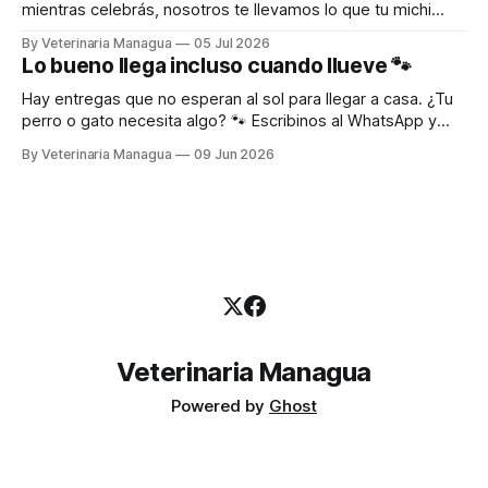
mientras celebrás, nosotros te llevamos lo que tu michi
necesita hasta la puerta. Escribinos al WhatsApp y recibilo
By Veterinaria Managua
05 Jul 2026
directo en tu puerta. 🛵 DELIVERY A TODA MANAGUA 📱
Lo bueno llega incluso cuando llueve 🐾
WhatsApp: 8690-9787 🌐 www.veterinariamanagua.com
WhatsApp
Hay entregas que no esperan al sol para llegar a casa. ¿Tu
perro o gato necesita algo? 🐾 Escribinos al WhatsApp y
recibilo directo en tu puerta. 🛵 DELIVERY A TODA
By Veterinaria Managua
09 Jun 2026
MANAGUA 🌐 www.VeterinariaManagua Pedir ahora por
WhatsApp
Veterinaria Managua
Powered by
Ghost