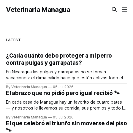
Veterinaria Managua
LATEST
¿Cada cuánto debo proteger a mi perro
contra pulgas y garrapatas?
En Nicaragua las pulgas y garrapatas no se toman
vacaciones: el clima cálido hace que estén activas todo el
año. Por eso la protección de tu perro no es algo de una
By Veterinaria Managua
05 Jul 2026
sola vez, sino una rutina. La buena noticia es que hoy
El abrazo que no pidió pero igual recibió 🐾
protegerlo es más fácil que nunca. Existen
En cada casa de Managua hay un favorito de cuatro patas
— y nosotros le llevamos su comida, sus premios y todo lo
que necesita hasta la puerta. Escribinos al WhatsApp y
By Veterinaria Managua
05 Jul 2026
recibilo directo en tu puerta. 🛵 DELIVERY A TODA
El que celebró el triunfo sin moverse del piso
MANAGUA 📱 WhatsApp: 8690-9787
🐾
🌐 www.veterinariamanagua.com WhatsApp