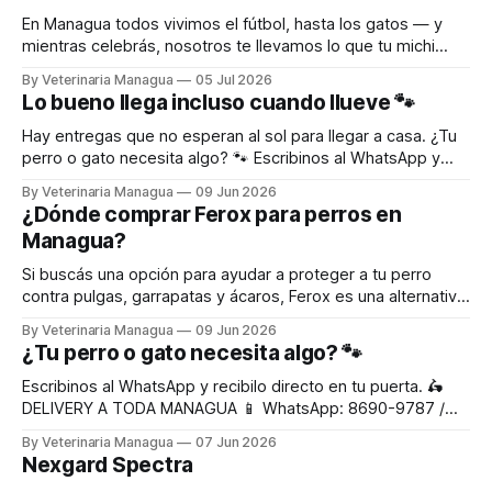
En Managua todos vivimos el fútbol, hasta los gatos — y
mientras celebrás, nosotros te llevamos lo que tu michi
necesita hasta la puerta. Escribinos al WhatsApp y recibilo
By Veterinaria Managua
05 Jul 2026
directo en tu puerta. 🛵 DELIVERY A TODA MANAGUA 📱
Lo bueno llega incluso cuando llueve 🐾
WhatsApp: 8690-9787 🌐 www.veterinariamanagua.com
WhatsApp
Hay entregas que no esperan al sol para llegar a casa. ¿Tu
perro o gato necesita algo? 🐾 Escribinos al WhatsApp y
recibilo directo en tu puerta. 🛵 DELIVERY A TODA
By Veterinaria Managua
09 Jun 2026
MANAGUA 🌐 www.VeterinariaManagua Pedir ahora por
¿Dónde comprar Ferox para perros en
WhatsApp
Managua?
Si buscás una opción para ayudar a proteger a tu perro
contra pulgas, garrapatas y ácaros, Ferox es una alternativa
de acción prolongada formulada con fluralaner. Ferox está
By Veterinaria Managua
09 Jun 2026
indicado para el tratamiento, control y prevención de
¿Tu perro o gato necesita algo? 🐾
infestaciones por parásitos externos en perros de todas las
razas. Una de sus principales
Escribinos al WhatsApp y recibilo directo en tu puerta. 🛵
DELIVERY A TODA MANAGUA 📱 WhatsApp: 8690-9787 /
2270-2451 🌐 www.veterinariamanagua.com Pedir ahora por
By Veterinaria Managua
07 Jun 2026
WhatsApp
Nexgard Spectra