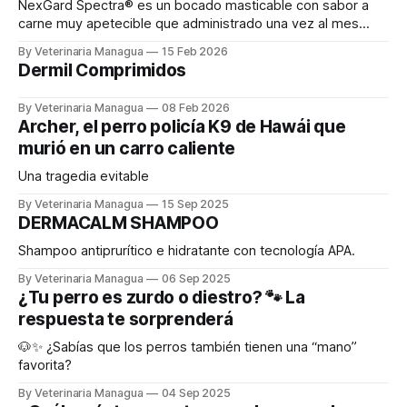
NexGard Spectra® es un bocado masticable con sabor a
carne muy apetecible que administrado una vez al mes
proporciona la protección más completa contra pulgas,
By Veterinaria Managua
15 Feb 2026
garrapatas, ácaros, gusanos del corazón y gusanos
Dermil Comprimidos
intestinales en una sola toma. Detalles de producto * Trata
y controla la sarna y los ácaros * Protección desde
By Veterinaria Managua
08 Feb 2026
Archer, el perro policía K9 de Hawái que
murió en un carro caliente
Una tragedia evitable
By Veterinaria Managua
15 Sep 2025
DERMACALM SHAMPOO
Shampoo antiprurítico e hidratante con tecnología APA.
By Veterinaria Managua
06 Sep 2025
¿Tu perro es zurdo o diestro? 🐾 La
respuesta te sorprenderá
🐶✨ ¿Sabías que los perros también tienen una “mano”
favorita?
By Veterinaria Managua
04 Sep 2025