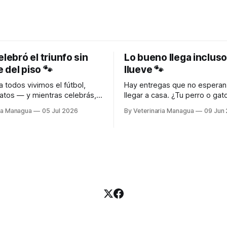
elebró el triunfo sin
Lo bueno llega inclus
 del piso 🐾
llueve 🐾
 todos vivimos el fútbol,
Hay entregas que no esperan 
gatos — y mientras celebrás,
llegar a casa. ¿Tu perro o gato necesita
e llevamos lo que tu michi
algo? 🐾 Escribinos al WhatsApp y
ria Managua
05 Jul 2026
By Veterinaria Managua
09 Jun
 puerta. Escribinos al
recibilo directo en tu puerta. 🛵
recibilo directo en tu puerta.
DELIVERY A TODA MANAGUA 🌐
RY A TODA MANAGUA 📱
www.VeterinariaManagua Pedir ahora
 8690-9787
por WhatsApp
terinariamanagua.com