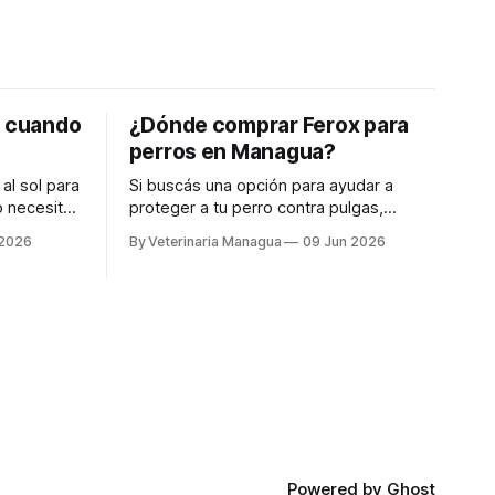
o cuando
¿Dónde comprar Ferox para
perros en Managua?
al sol para
Si buscás una opción para ayudar a
proteger a tu perro contra pulgas,
garrapatas y ácaros, Ferox es una
 2026
By Veterinaria Managua
09 Jun 2026
alternativa de acción prolongada
formulada con fluralaner. Ferox está
indicado para el tratamiento, control y
prevención de infestaciones por
parásitos externos en perros de todas
las razas. Una de sus principales
Powered by
Ghost