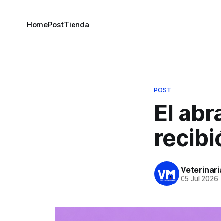
Home
Post
Tienda
POST
El abr
recibi
Veterinar
05 Jul 2026