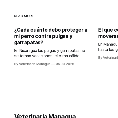
READ MORE
¿Cada cuánto debo proteger a
El que c
mi perro contra pulgas y
moverse
garrapatas?
En Managua
hasta los 
En Nicaragua las pulgas y garrapatas no
nosotros t
se toman vacaciones: el clima cálido
By Veterina
necesita hasta la
hace que estén activas todo el año. Por
By Veterinaria Managua
05 Jul 2026
WhatsApp y 
eso la protección de tu perro no es algo
🛵 DELIVE
de una sola vez, sino una rutina. La
WhatsApp:
buena noticia es que hoy protegerlo es
🌐 www.ve
más fácil que nunca. Existen
WhatsApp
Veterinaria Managua