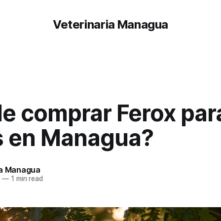
Veterinaria Managua
e comprar Ferox par
s en Managua?
ia Managua
6
—
1 min read