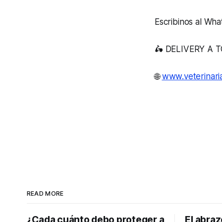
Escribinos al Wha
🛵 DELIVERY A
🌐
www.veterinar
READ MORE
¿Cada cuánto debo proteger a
El abraz