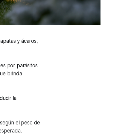
rapatas y ácaros,
nes por parásitos
que brinda
ucir la
 según el peso de
 esperada.