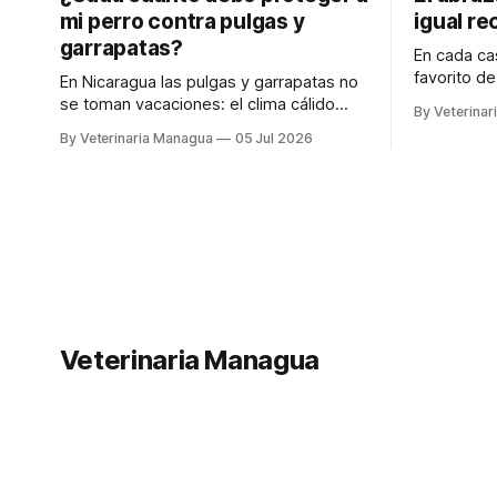
mi perro contra pulgas y
igual re
garrapatas?
En cada c
favorito d
En Nicaragua las pulgas y garrapatas no
llevamos s
se toman vacaciones: el clima cálido
By Veterina
lo que nece
hace que estén activas todo el año. Por
By Veterinaria Managua
05 Jul 2026
Escribinos 
eso la protección de tu perro no es algo
en tu puer
de una sola vez, sino una rutina. La
MANAGUA 
buena noticia es que hoy protegerlo es
🌐 www.ve
más fácil que nunca. Existen
WhatsApp
Veterinaria Managua