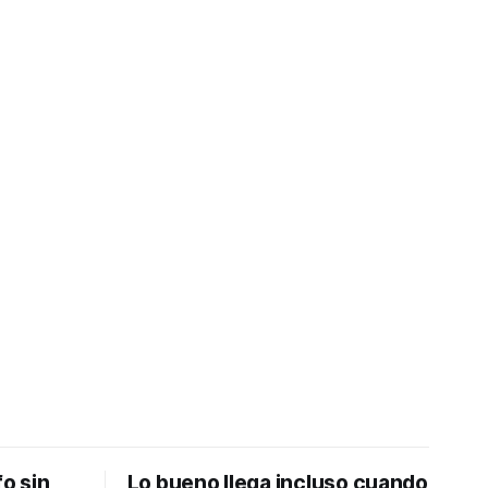
fo sin
Lo bueno llega incluso cuando