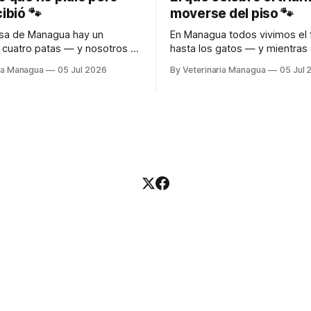
cibió 🐾
moverse del piso 🐾
asa de Managua hay un
En Managua todos vivimos el f
e cuatro patas — y nosotros le
hasta los gatos — y mientras 
u comida, sus premios y todo
nosotros te llevamos lo que t
ria Managua
05 Jul 2026
By Veterinaria Managua
05 Jul 
sita hasta la puerta.
necesita hasta la puerta. Escribinos al
al WhatsApp y recibilo directo
WhatsApp y recibilo directo en
ta. 🛵 DELIVERY A TODA
🛵 DELIVERY A TODA MANAGU
📱 WhatsApp: 8690-9787
WhatsApp: 8690-9787
terinariamanagua.com
🌐 www.veterinariamanagua.
WhatsApp