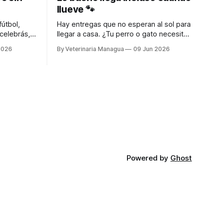
llueve 🐾
útbol,
Hay entregas que no esperan al sol para
celebrás,
llegar a casa. ¿Tu perro o gato necesita
u michi
algo? 🐾 Escribinos al WhatsApp y
2026
By Veterinaria Managua
09 Jun 2026
recibilo directo en tu puerta. 🛵
 tu puerta.
DELIVERY A TODA MANAGUA 🌐
A 📱
www.VeterinariaManagua Pedir ahora
por WhatsApp
com
Powered by
Ghost