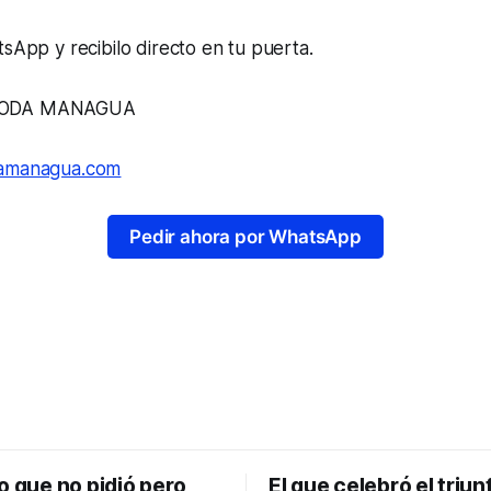
tsApp y recibilo directo en tu puerta.
 TODA MANAGUA
iamanagua.com
Pedir ahora por WhatsApp
o que no pidió pero
El que celebró el triun