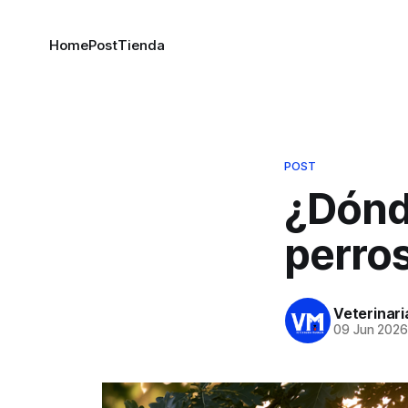
Home
Post
Tienda
POST
¿Dónd
perro
Veterinar
09 Jun 202