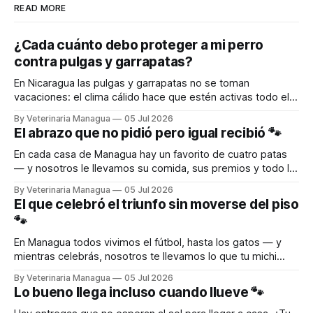
READ MORE
¿Cada cuánto debo proteger a mi perro
contra pulgas y garrapatas?
En Nicaragua las pulgas y garrapatas no se toman
vacaciones: el clima cálido hace que estén activas todo el
año. Por eso la protección de tu perro no es algo de una
By Veterinaria Managua
05 Jul 2026
sola vez, sino una rutina. La buena noticia es que hoy
El abrazo que no pidió pero igual recibió 🐾
protegerlo es más fácil que nunca. Existen
En cada casa de Managua hay un favorito de cuatro patas
— y nosotros le llevamos su comida, sus premios y todo lo
que necesita hasta la puerta. Escribinos al WhatsApp y
By Veterinaria Managua
05 Jul 2026
recibilo directo en tu puerta. 🛵 DELIVERY A TODA
El que celebró el triunfo sin moverse del piso
MANAGUA 📱 WhatsApp: 8690-9787
🐾
🌐 www.veterinariamanagua.com WhatsApp
En Managua todos vivimos el fútbol, hasta los gatos — y
mientras celebrás, nosotros te llevamos lo que tu michi
necesita hasta la puerta. Escribinos al WhatsApp y recibilo
By Veterinaria Managua
05 Jul 2026
directo en tu puerta. 🛵 DELIVERY A TODA MANAGUA 📱
Lo bueno llega incluso cuando llueve 🐾
WhatsApp: 8690-9787 🌐 www.veterinariamanagua.com
WhatsApp